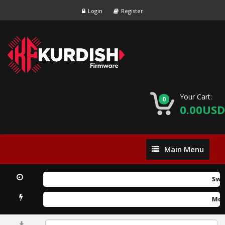
Login
Register
Your Cart:
0
0.00USD
Main
Main Menu
Menu
Swift2Pro 
Mobile Te
0%